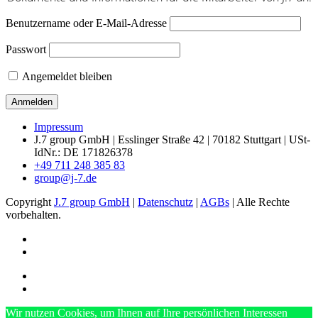
Benutzername oder E-Mail-Adresse
Passwort
Angemeldet bleiben
Impressum
J.7 group GmbH
|
Esslinger Straße 42
|
70182
Stuttgart
|
USt-
IdNr.: DE 171826378
+49 711 248 385 83
group@j-7.de
Copyright
J.7 group GmbH
|
Datenschutz
|
AGBs
| Alle Rechte
vorbehalten.
Wir nutzen Cookies, um Ihnen auf Ihre persönlichen Interessen