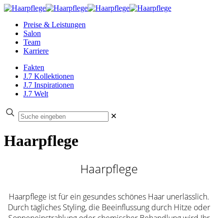
Preise & Leistungen
Salon
Team
Karriere
Fakten
J.7 Kollektionen
J.7 Inspirationen
J.7 Welt
✕
Haarpflege
Haarpflege
Haarpflege ist für ein gesundes schönes Haar unerlässlich.
Durch tägliches Styling, die Beeinflussung durch Hitze oder
Sonneneinstrahlung oder chemischer Behandlung wird Ihr