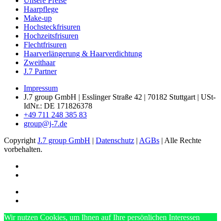
Unsere Preise
Haarpflege
Make-up
Hochsteck­frisuren
Hochzeits­frisuren
Flechtfrisuren
Haar­verlängerung & Haar­verdichtung
Zweithaar
J.7 Partner
Impressum
J.7 group GmbH
|
Esslinger Straße 42
|
70182
Stuttgart
|
USt-
IdNr.: DE 171826378
+49 711 248 385 83
group@j-7.de
Copyright
J.7 group GmbH
|
Datenschutz
|
AGBs
| Alle Rechte
vorbehalten.
Wir nutzen Cookies, um Ihnen auf Ihre persönlichen Interessen