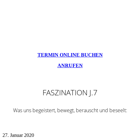
Wählen Sie ihre persönlichen Dienstleistungen und
erhalten Sie so eine übersichtliche Anzeige der Preise für
die gewünschten Leistungen.
Sie haben zwei Möglichkeiten: Vereinbaren Sie auf
unserem Online-Buchungsportal einen Termin oder
rufen Sie einfach direkt im Salon an.
TERMIN ONLINE BUCHEN
ANRUFEN
FASZINATION J.7
Was uns begeistert, bewegt, berauscht und beseelt:
27. Januar 2020