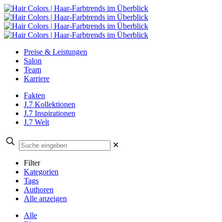
Preise & Leistungen
Salon
Team
Karriere
Fakten
J.7 Kollektionen
J.7 Inspirationen
J.7 Welt
✕
Filter
Kategorien
Tags
Authoren
Alle anzeigen
Alle