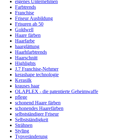
eigenes Unternehmen
Farbtrends
Franchise
Friseur Ausbildung
Frisuren ab 50
Goldwell
Haare färben
Haarfarbe
haarglättung
Haarhfarbtrends
Haarschnitt
Highlights
J.7 Franchise-Nehmer
kerashape technologie
Kerasilk
krauses haar
OLAPLEX - die patentierte Geheimwaffe
pflege
schonend Haare färben
schonendes Haarefärben
selbstständiger Friseur
Selbstständigkeit
Strähnen
Styling
Typveränderung