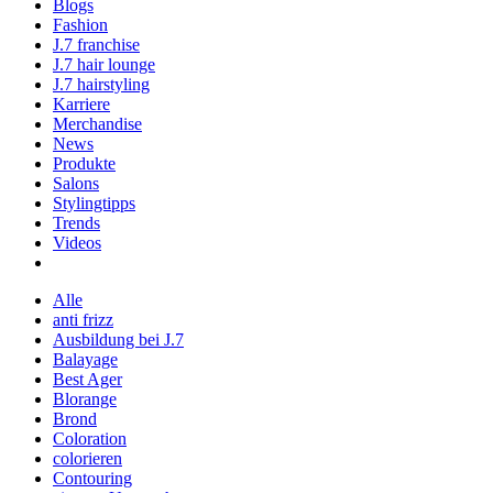
Blogs
Fashion
J.7 franchise
J.7 hair lounge
J.7 hairstyling
Karriere
Merchandise
News
Produkte
Salons
Stylingtipps
Trends
Videos
Alle
anti frizz
Ausbildung bei J.7
Balayage
Best Ager
Blorange
Brond
Coloration
colorieren
Contouring