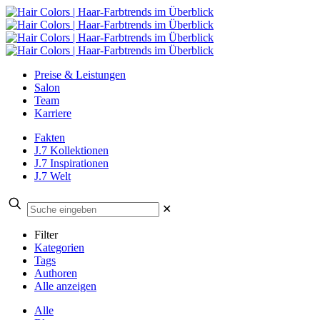
Preise & Leistungen
Salon
Team
Karriere
Fakten
J.7 Kollektionen
J.7 Inspirationen
J.7 Welt
✕
Filter
Kategorien
Tags
Authoren
Alle anzeigen
Alle