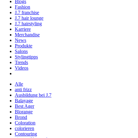
Blogs
Fashion
J.7 franchise
J.7 hair lounge
J.7 hairstyling
Karriere
Merchandise
News
Produkte
Salons
Stylingtipps
Trends
Videos
Alle
anti frizz
Ausbildung bei J.7
Balayage
Best Ager
Blorange
Brond
Coloration
colorieren
Contouring