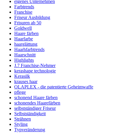
eigenes Unternehmen
Farbtrends
Franchise
Friseur Ausbildung
Frisuren ab 50
Goldwell
Haare färben
Haarfarbe
haarglättung
Haarhfarbtrends
Haarschnitt
Highlights
J.7 Franchise-Nehmer
kerashape technologie
Kerasilk
krauses haar
OLAPLEX - die patentierte Geheimwaffe
pflege
schonend Haare färben
schonendes Haarefärben
selbstständiger Friseur
Selbstständigkeit
Strähnen
Styling
Typveränderung